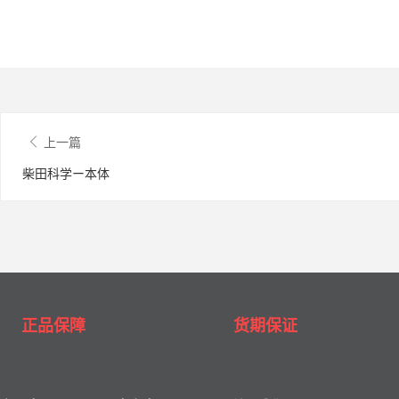
上一篇
柴田科学ー本体
正品保障
货期保证