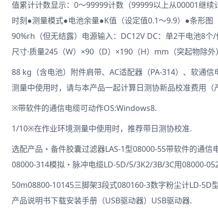
值累计计数显示：0～99999计数（99999以上从00001
时刻●测量模式●电池余量●K值（设定值0.1～9.9）●条形
90%rh（但无结露）电源输入：DC12V DC：单2干电池8
尺寸·质量245（W）×90（D）×190（H）mm（突起物除外
88 kg（含电池）附件肩带、AC适配器（PA-314）、软通信
测量中使用时，请与本产品一起计算日测协新品校准费用（产品编号
※带软件的通信电缆可动作OS:Windows8.
1/10※在作业环境测量中使用时，推荐带日测协校准.
选配产品・备件胶囊过滤器LAS-1型08000-55带软件的通信电缆LD-
08000-314模拟・脉冲电缆LD-5D/5/3K2/3B/3C用08000-0
50m08800-10145三脚架3段式080160-3数字粉尘计LD
产品说明书下载安装手册（USB驱动器）USB驱动器.