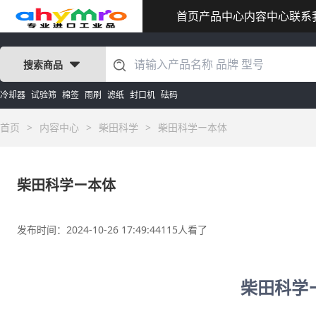
首页
产品中心
内容中心
联系
搜索商品
冷却器
试验筛
棉签
雨刷
滤纸
封口机
砝码
首页
>
内容中心
>
柴田科学
>
柴田科学ー本体
柴田科学ー本体
发布时间：2024-10-26 17:49:44
115人看了
柴田科学