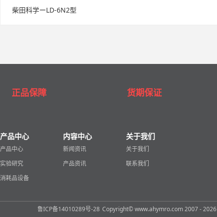
柴田科学ーLD-6N2型
正品保障
货期保证
产品中心
内容中心
关于我们
产品中心
新闻资讯
关于我们
实验研究
产品资讯
联系我们
消耗品设备
鲁ICP备14010289号-28
Copyright© www.ahymro.com 2007 