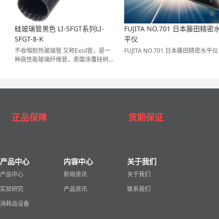
硅玻璃管黑色 LI-SFGT系列LI-
FUJITA NO.701 日本藤田精密
SFGT-8-K
平仪
不收缩耐热玻璃管 又称Exsil管，是一
FUJITA NO.701 日本藤田精密水平仪
种高性能玻璃纤维管，表面涂覆硅树
脂，具有绝缘性、柔韧性和阻燃性。其
耐热温度高达200°C，可用于高温部件
的绝缘。[用途] 绝缘体/部分绝缘体、
母线、元件引线、电气部件组装等。*
请注意，其不会因受热而收缩。用途产
品编号：LI-SFGT-8-K
正品保障
货期保证
产品中心
内容中心
关于我们
产品中心
新闻资讯
关于我们
实验研究
产品资讯
联系我们
消耗品设备