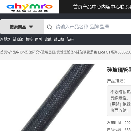
首页
产品中心
内容中心
联系
搜索商品
冷却器
试验筛
棉签
雨刷
滤纸
封口机
砝码
首页
>
产品中心
>
实验研究
>
玻璃器皿/实验室设备
>
硅玻璃管黑色 LI-SFGT系列683523
硅玻璃管黑色
产品描述：
不收缩耐热
具绝缘性、
[用途] 
热而收缩。用
发布时间：
202
产品代码：
683