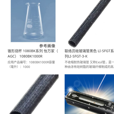
锥形烧杯 1080BK系列 怡万家（
联络员硅玻璃管黑色 LI-SFGT系
AGC） 1080BK1000R
列LI-SFGT-3-K
应用产品编号：1080BK1000R容量
不收缩耐热玻璃管 又称Exsil管，是
（毫升）：1000
种由涂有硅树脂的玻璃纤维制成的高
能管，兼具绝缘性、柔韧性和阻燃性
其耐热温度高达200°C，因此可用于
温部件的绝缘。[用途] 绝缘/部分绝
缘、母线、元件引线或电气部件的组
等。*请注意，它不会因受热而收缩
用途部件编号：LI-SFGT-3-K