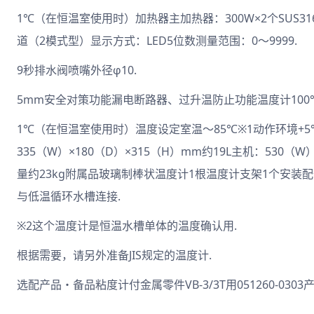
1℃（在恒温室使用时）加热器主加热器：300W×2个SUS316
道（2模式型）显示方式：LED5位数测量范围：0～9999.
9秒排水阀喷嘴外径φ10.
5mm安全对策功能漏电断路器、过升温防止功能温度计100℃1
1℃（在恒温室使用时）温度设定室温～85℃※1动作环境+5℃～+
335（W）×180（D）×315（H）mm约19L主机：530（
量约23kg附属品玻璃制棒状温度计1根温度计支架1个安装配
与低温循环水槽连接.
※2这个温度计是恒温水槽单体的温度确认用.
根据需要，请另外准备JIS规定的温度计.
选配产品・备品粘度计付金属零件VB-3/3T用051260-030