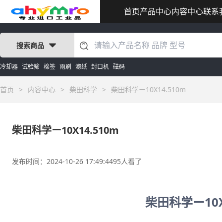
首页
产品中心
内容中心
联系
搜索商品
冷却器
试验筛
棉签
雨刷
滤纸
封口机
砝码
首页
>
内容中心
>
柴田科学
>
柴田科学ー10X14.510m
柴田科学ー10X14.510m
发布时间：2024-10-26 17:49:44
95人看了
柴田科学ー10X