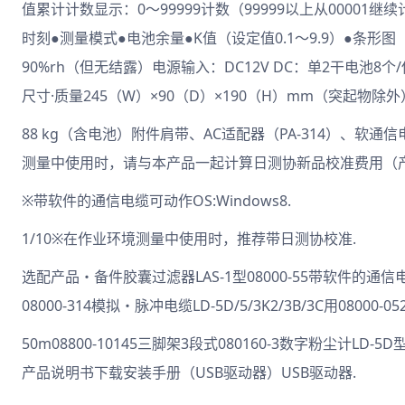
值累计计数显示：0～99999计数（99999以上从00001
时刻●测量模式●电池余量●K值（设定值0.1～9.9）●条形
90%rh（但无结露）电源输入：DC12V DC：单2干电池8
尺寸·质量245（W）×90（D）×190（H）mm（突起物除外
88 kg（含电池）附件肩带、AC适配器（PA-314）、软通信
测量中使用时，请与本产品一起计算日测协新品校准费用（产品编号
※带软件的通信电缆可动作OS:Windows8.
1/10※在作业环境测量中使用时，推荐带日测协校准.
选配产品・备件胶囊过滤器LAS-1型08000-55带软件的通信电缆LD-
08000-314模拟・脉冲电缆LD-5D/5/3K2/3B/3C用08000-0
50m08800-10145三脚架3段式080160-3数字粉尘计LD
产品说明书下载安装手册（USB驱动器）USB驱动器.