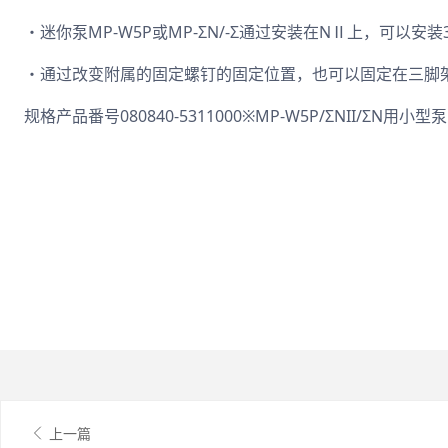
・迷你泵MP-W5P或MP-ΣN/-Σ通过安装在NⅡ上，可以安
・通过改变附属的固定螺钉的固定位置，也可以固定在三脚架
规格产品番号080840-5311000※MP-W5P/ΣNII/ΣN
上一篇