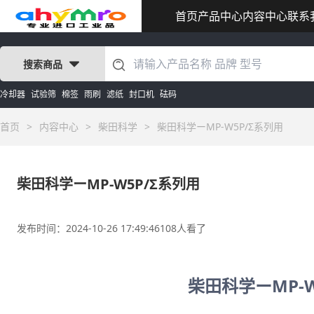
首页
产品中心
内容中心
联系
搜索商品
冷却器
试验筛
棉签
雨刷
滤纸
封口机
砝码
首页
>
内容中心
>
柴田科学
>
柴田科学ーMP-W5P/Σ系列用
柴田科学ーMP-W5P/Σ系列用
发布时间：2024-10-26 17:49:46
108人看了
柴田科学ーMP-W