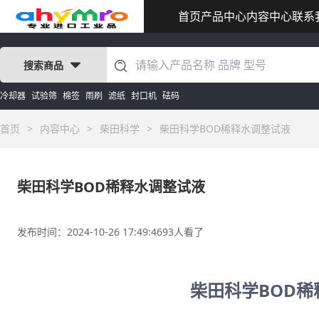
首页
产品中心
内容中心
联系
搜索商品
冷却器
试验筛
棉签
雨刷
滤纸
封口机
砝码
首页
>
内容中心
>
柴田科学
>
柴田科学BOD稀释水调整试液
柴田科学BOD稀释水调整试液
发布时间：2024-10-26 17:49:46
93人看了
柴田科学BOD稀