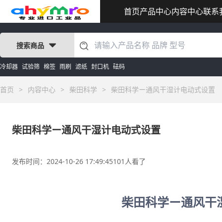
首页
产品中心
内容中心
联系
搜索商品
冷却器
试验筛
棉签
雨刷
滤纸
封口机
砝码
首页
>
内容中心
>
柴田科学
>
柴田科学ー通风干湿计电动式设置
柴田科学ー通风干湿计电动式设置
发布时间：2024-10-26 17:49:45
101人看了
柴田科学ー通风干