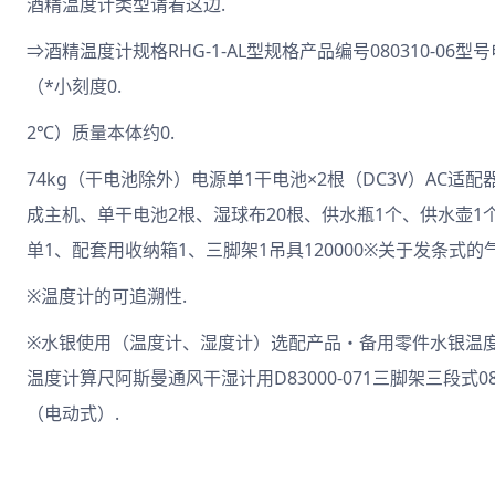
酒精温度计类型请看这边.
⇒酒精温度计规格RHG-1-AL型规格产品编号080310-0
（*小刻度0.
2℃）质量本体约0.
74kg（干电池除外）电源单1干电池×2根（DC3V）AC适配
成主机、单干电池2根、湿球布20根、供水瓶1个、供水壶1个
单1、配套用收纳箱1、三脚架1吊具120000※关于发条式
※温度计的可追溯性.
※水银使用（温度计、湿度计）选配产品・备用零件水银温度计电动式
温度计算尺阿斯曼通风干湿计用D83000-071三脚架三段式
（电动式）.