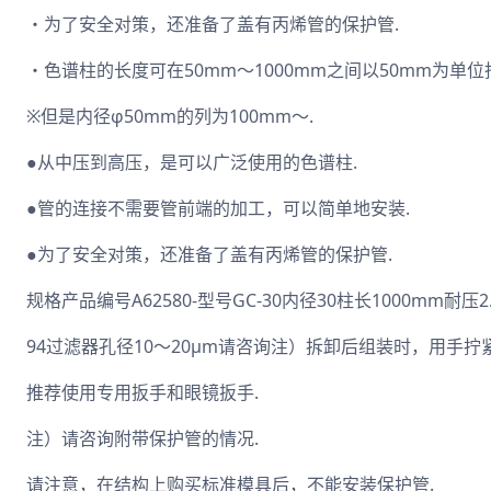
・为了安全对策，还准备了盖有丙烯管的保护管.
・色谱柱的长度可在50mm～1000mm之间以50mm为单位
※但是内径φ50mm的列为100mm～.
●从中压到高压，是可以广泛使用的色谱柱.
●管的连接不需要管前端的加工，可以简单地安装.
●为了安全对策，还准备了盖有丙烯管的保护管.
规格产品编号A62580-型号GC-30内径30柱长1000mm耐压2
94过滤器孔径10～20μm请咨询注）拆卸后组装时，用手拧
推荐使用专用扳手和眼镜扳手.
注）请咨询附带保护管的情况.
请注意，在结构上购买标准模具后，不能安装保护管.