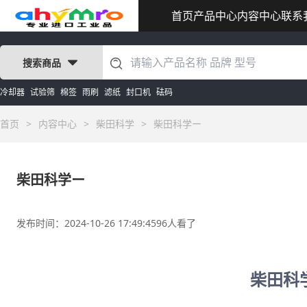
首页
产品中心
内容中心
联系
搜索商品
冷却器
试验筛
棉签
雨刷
滤纸
封口机
砝码
首页
>
内容中心
>
柴田科学
>
柴田科学ー
柴田科学ー
发布时间：2024-10-26 17:49:45
96人看了
柴田科