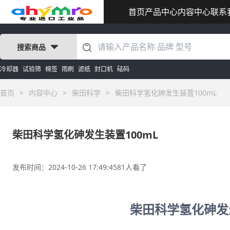
首页
产品中心
内容中心
联系
搜索商品
冷却器
试验筛
棉签
雨刷
滤纸
封口机
砝码
首页
>
内容中心
>
柴田科学
>
柴田科学氢化砷发生装置100mL
柴田科学氢化砷发生装置100mL
发布时间：2024-10-26 17:49:45
81人看了
柴田科学氢化砷发生