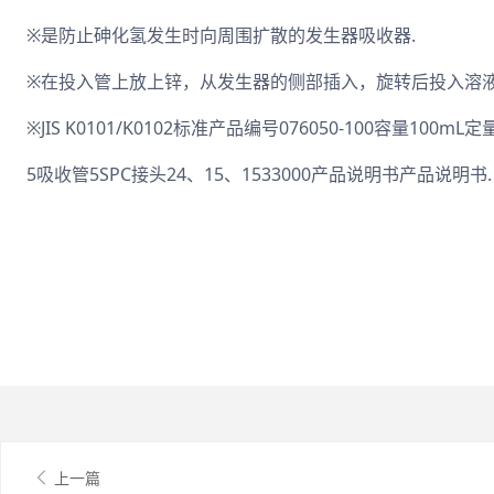
※是防止砷化氢发生时向周围扩散的发生器吸收器.
※在投入管上放上锌，从发生器的侧部插入，旋转后投入溶液
※JIS K0101/K0102标准产品编号076050-100容量100mL定
5吸收管5SPC接头24、15、1533000产品说明书产品说明书.
上一篇