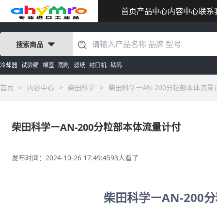
首页
产品中心
内容中心
联系
搜索商品
冷却器
试验筛
棉签
雨刷
滤纸
封口机
砝码
首页
>
内容中心
>
柴田科学
>
柴田科学ーAN-200分粒部本体流量
柴田科学ーAN-200分粒部本体流量计付
发布时间：2024-10-26 17:49:45
93人看了
柴田科学ーAN-200