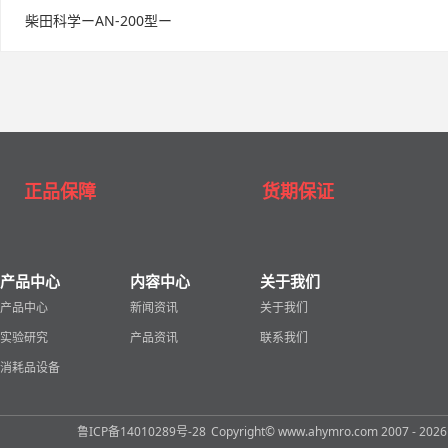
柴田科学ーAN-200型ー
正品保障
货期保证
产品中心
内容中心
关于我们
产品中心
新闻资讯
关于我们
实验研究
产品资讯
联系我们
消耗品设备
鲁ICP备14010289号-28
Copyright© www.ahymro.com 2007 