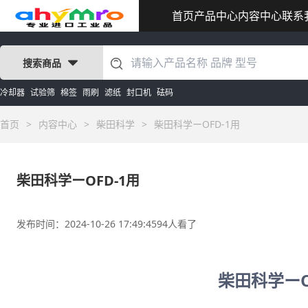
首页
产品中心
内容中心
联系
搜索商品
冷却器
试验筛
棉签
雨刷
滤纸
封口机
砝码
首页
>
内容中心
>
柴田科学
>
柴田科学ーOFD-1用
柴田科学ーOFD-1用
发布时间：2024-10-26 17:49:45
94人看了
柴田科学ーO