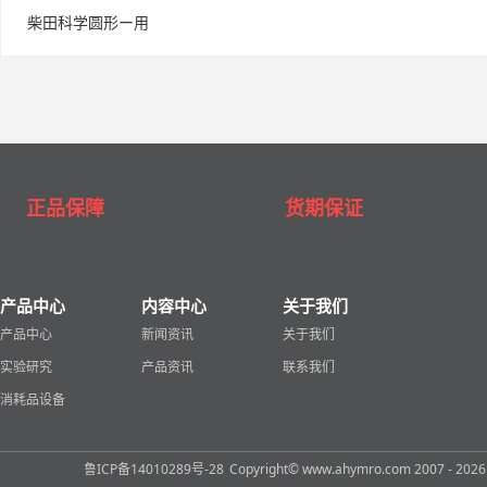
柴田科学圆形ー用
正品保障
货期保证
产品中心
内容中心
关于我们
产品中心
新闻资讯
关于我们
实验研究
产品资讯
联系我们
消耗品设备
鲁ICP备14010289号-28
Copyright© www.ahymro.com 2007 