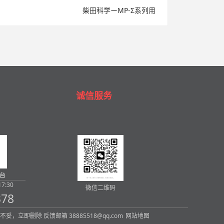
柴田科学ーMP-Σ系列用
诚信服务
台
7:30
微信二维码
378
内容，如有不妥，立即删除 反馈邮箱 38885518@qq.com
网站地图