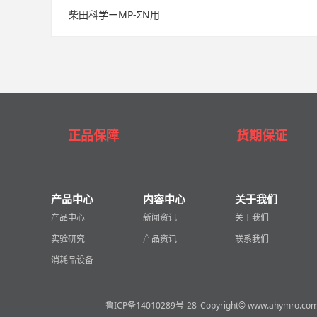
柴田科学ーMP-ΣN用
正品保障
货期保证
产品中心
内容中心
关于我们
产品中心
新闻资讯
关于我们
实验研究
产品资讯
联系我们
消耗品设备
鲁ICP备14010289号-28
Copyright© www.ahymro.