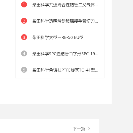
1
柴田科学共通滑合连结管二又气体导入管付19/38-24/40
2
柴田科学透明滑动玻璃接手管切刀形40/38管外径48mm
3
柴田科学大型ーRE-50 EU型
4
柴田科学SPC连结管コ字形SPC-19-19200-24-17mm
5
柴田科学色谱柱PTFE旋塞TO-41型内径41.4mm长750~1400mm
下一篇