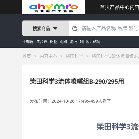
首页
产品中心
内
搜索商品
冷却器
试验筛
棉签
雨刷
滤纸
封口机
砝码
首页
>
内容中心
>
柴田科学
>
柴田科学3流体喷嘴组B-29
柴田科学3流体喷嘴组B-290/295用
发布时间：2024-10-26 17:49:44
99人看了
柴田科学3流体