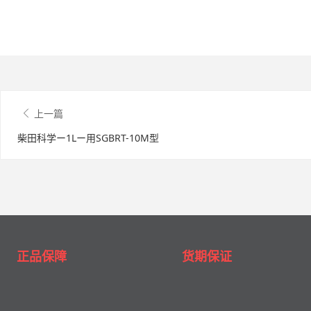
上一篇
柴田科学ー1Lー用SGBRT-10M型
正品保障
货期保证