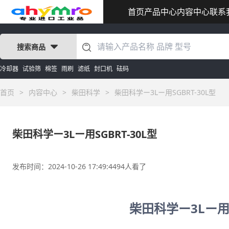
首页
产品中心
内容中心
联系
搜索商品
冷却器
试验筛
棉签
雨刷
滤纸
封口机
砝码
首页
>
内容中心
>
柴田科学
>
柴田科学ー3Lー用SGBRT-30L型
柴田科学ー3Lー用SGBRT-30L型
发布时间：2024-10-26 17:49:44
94人看了
柴田科学ー3Lー用S