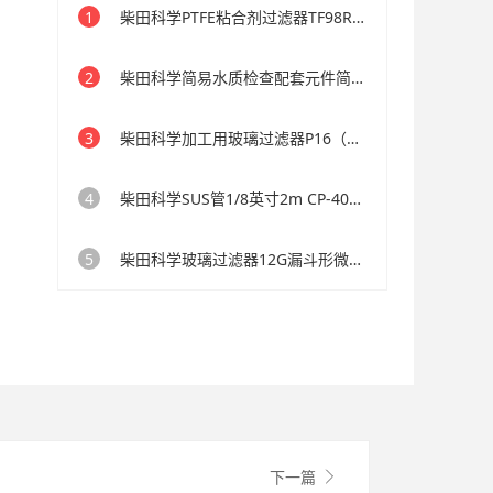
1
柴田科学PTFE粘合剂过滤器TF98Rφ80 100枚装
2
柴田科学简易水质检查配套元件简单包装酸值AV3
3
柴田科学加工用玻璃过滤器P16（10~16μm）φ32.0mm
4
柴田科学SUS管1/8英寸2m CP-400用
5
柴田科学玻璃过滤器12G漏斗形微量分析用12GP16
下一篇