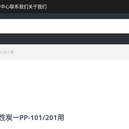
容中心
联系我们
关于我们
/201用
炭ーPP-101/201用