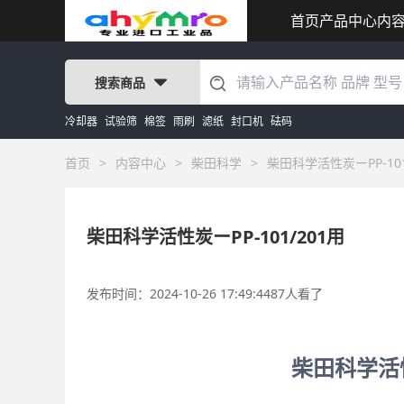
首页
产品中心
内
搜索商品
冷却器
试验筛
棉签
雨刷
滤纸
封口机
砝码
首页
>
内容中心
>
柴田科学
>
柴田科学活性炭ーPP-101
柴田科学活性炭ーPP-101/201用
发布时间：2024-10-26 17:49:44
87人看了
柴田科学活性