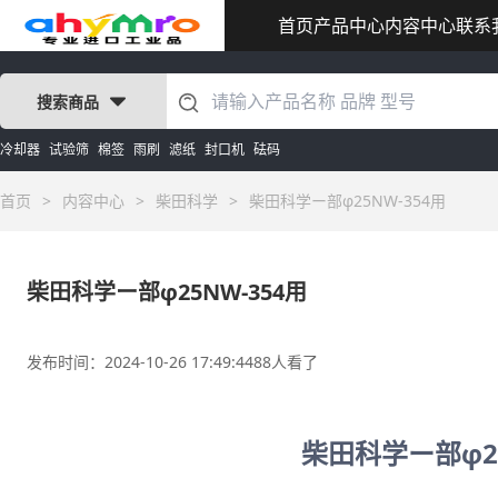
首页
产品中心
内容中心
联系
搜索商品
冷却器
试验筛
棉签
雨刷
滤纸
封口机
砝码
首页
>
内容中心
>
柴田科学
>
柴田科学ー部φ25NW-354用
柴田科学ー部φ25NW-354用
发布时间：2024-10-26 17:49:44
88人看了
柴田科学ー部φ25