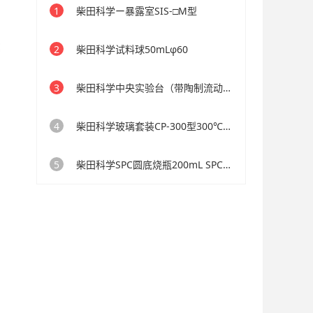
1
柴田科学ー暴露室SIS-□M型
2
柴田科学试料球50mLφ60
3
柴田科学中央实验台（带陶制流动）CKB-3012型
4
柴田科学玻璃套装CP-300型300℃型用1000mL
5
柴田科学SPC圆底烧瓶200mL SPC-29