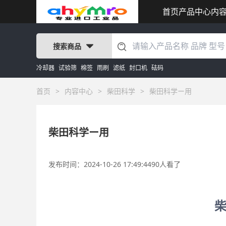
首页
产品中心
内
搜索商品
冷却器
试验筛
棉签
雨刷
滤纸
封口机
砝码
首页
>
内容中心
>
柴田科学
>
柴田科学ー用
柴田科学ー用
发布时间：2024-10-26 17:49:44
90人看了