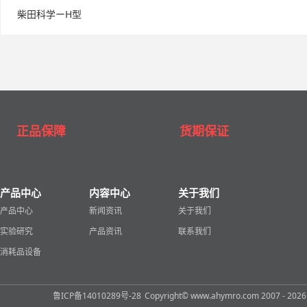
柴田科学ーH型
正品保障
货期保证
产品中心
内容中心
关于我们
产品中心
新闻资讯
关于我们
实验研究
产品资讯
联系我们
消耗品设备
鲁ICP备14010289号-28
Copyright© www.ahymro.com 2007 