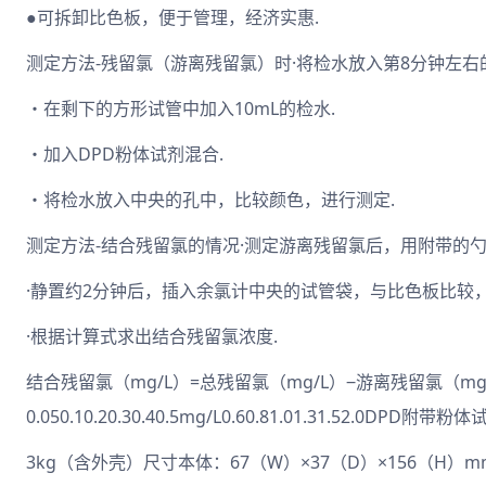
●可拆卸比色板，便于管理，经济实惠.
测定方法-残留氯（游离残留氯）时·将检水放入第8分钟左右
・在剩下的方形试管中加入10mL的检水.
・加入DPD粉体试剂混合.
・将检水放入中央的孔中，比较颜色，进行测定.
测定方法-结合残留氯的情况·测定游离残留氯后，用附带的勺子
·静置约2分钟后，插入余氯计中央的试管袋，与比色板比较
·根据计算式求出结合残留氯浓度.
结合残留氯（mg/L）=总残留氯（mg/L）‒游离残留氯（mg/
0.050.10.20.30.40.5mg/L0.60.81.01.31.52.0DPD附
3kg（含外壳）尺寸本体：67（W）×37（D）×156（H）m