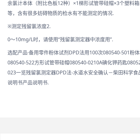
余氯计本体（附比色板12种）×1梯形试管带硅帽×3个塑料箱×1
等，含有很多妨碍物质的检水有不能测定的情况.
※测定残留氯浓度2.
0～10mg/L时，请使用“残留氯测定器中浓度用”.
选配产品·备用零件粉体试剂DPD法用100次080540-501粉体
080540-522方形试管带硅帽080540-0210A碘化钾药匙08052
023一览残留氯测定器DPD法-水道水安全确认－柴田科学
说明书产品说明书.