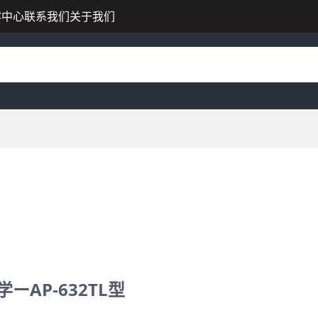
容中心
联系我们
关于我们
ーAP-632TL型