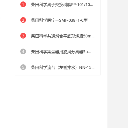
1
柴田科学离子交换树脂PP-101/102用
2
柴田科学医疗ーSMF-038F1-C型
3
柴田科学共通滑合平底形烧瓶50mL24/40
4
柴田科学集尘器用旋风分离器5μm切割
5
柴田科学流台（左侧排水）NN-157型