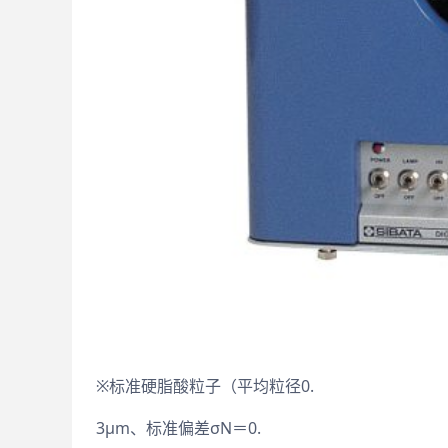
※标准硬脂酸粒子（平均粒径0.
3μm、标准偏差σN＝0.