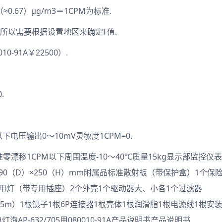
≈0.67）μg/m3＝1CPM为标准.
所以需要根据设置地区来确定F值.
0-91A￥22500）.
.
以下电压输出0～10mV灵敏度1CPM=0.
零漂移1CPM以下周围温度-10～40℃质量15kg显示部监控仪表
（W）×390（D）×250（H）mm附属品标准散射板（带保护盒）1个保
备用灯（带专用插座）2个外壳1个驱动器大、小各1个过滤器
mm、5m）1根镊子1根6P连接器1根壳体1根润滑脂1根电源线1根安
AP-632/705用080010-91A产品说明书产品说明书.