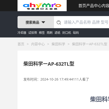
首页
产品中心
内
搜索商品
冷却器
试验筛
棉签
雨刷
滤纸
封口机
砝码
首页
>
内容中心
>
柴田科学
>
柴田科学ーAP-632TL型
柴田科学ーAP-632TL型
发布时间：2024-10-26 17:49:44
111人看了
柴田科学