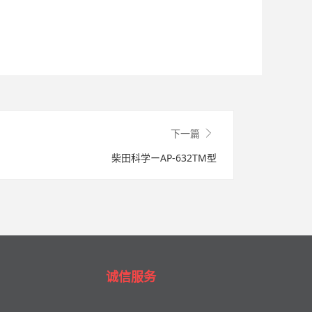
下一篇
柴田科学ーAP-632TM型
诚信服务