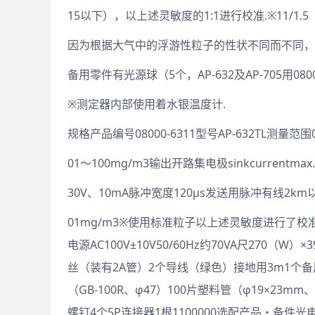
15以下），以上述灵敏度的1:1进行校准.※11/1.5（
因为根据大气中的浮游性粒子的性状不同而不同，
备用零件有光源球（5个，AP-632及AP-705用08001
※测定器内部使用着水银温度计.
规格产品编号08000-6311型号AP-632TL测量范围0
01～100mg/m3输出开路集电极sinkcurrentmax.
30V、10mA脉冲宽度120μs发送用脉冲有线2km
01mg/m3※使用标准粒子以上述灵敏度进行了校准
电源AC100V±10V50/60Hz约70VA尺270
丝（装有2A管）2个导线（绿色）接地用3m1个
（GB-100R、φ47）100片塑料管（φ19×23
螺钉4个5P连接器1根1100000选配产品・备件光电灯泡