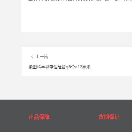
上一篇
柴田科学导电性硅管φ8个×12毫米
正品保障
货期保证