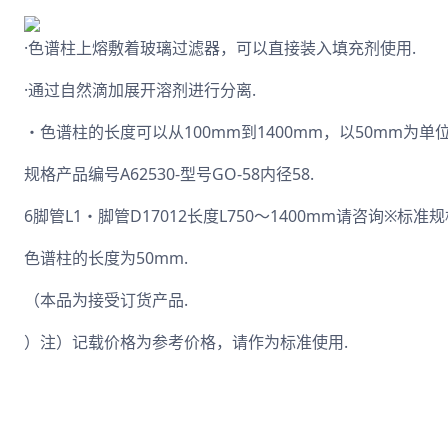
·色谱柱上熔敷着玻璃过滤器，可以直接装入填充剂使用.
·通过自然滴加展开溶剂进行分离.
・色谱柱的长度可以从100mm到1400mm，以50mm为单位
规格产品编号A62530-型号GO-58内径58.
6脚管L1・脚管D17012长度L750～1400mm请咨询※标准
色谱柱的长度为50mm.
（本品为接受订货产品.
）注）记载价格为参考价格，请作为标准使用.