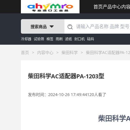
首页
产品中心
内
搜索商品
冷却器
试验筛
棉签
雨刷
滤纸
封口机
砝码
首页
>
内容中心
>
柴田科学
>
柴田科学AC适配器PA-12
柴田科学AC适配器PA-1203型
发布时间：2024-10-26 17:49:44
120人看了
柴田科学A