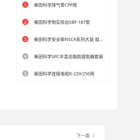
1
柴田科学排气管CPP用
2
柴田科学侧实验台SBF-187型
.
3
柴田科学安全架NSCR系列大鼠·鼠标用
4
柴田科学SPC半混合脂肪提取器套装
5
柴田科学连接电缆R-220/250用
下一篇