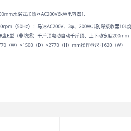
00mm水浴式加热器AC200V6kW电容器1.
pm（50Hz）：马达AC200V、3φ、200W非防爆接收器10L
操作盘E型（非防爆）千斤顶电动自动千斤顶、上下动宽度200mm
70（W）×1500（D）×2770（H）mm操作盘尺寸620（W）