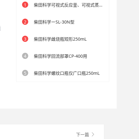
1
柴田科学可视式反应釜、可视式蒸馏釜GGL系列150L
2
柴田科学ーSL-30N型
烧
3
柴田科学雌烧瓶短形250mL
4
柴田科学回流部罩CP-400用
5
柴田科学螺纹口瓶仅广口瓶250mL
下一篇