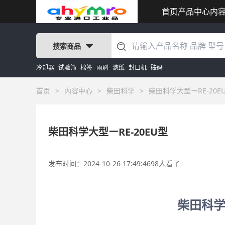
首页
产品中心
内
搜索商品
冷却器
试验筛
棉签
雨刷
滤纸
封口机
砝码
首页
>
内容中心
>
柴田科学
>
柴田科学大型ーRE-20E
柴田科学大型ーRE-20EU型
发布时间：2024-10-26 17:49:46
98人看了
柴田科学