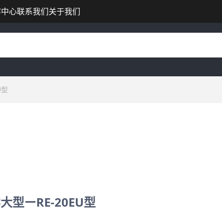
容中心
联系我们
关于我们
U型
大型ーRE-20EU型