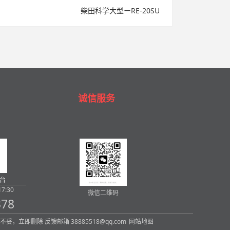
柴田科学大型ーRE-20SU
诚信服务
台
7:30
微信二维码
378
内容，如有不妥，立即删除 反馈邮箱 38885518@qq.com
网站地图