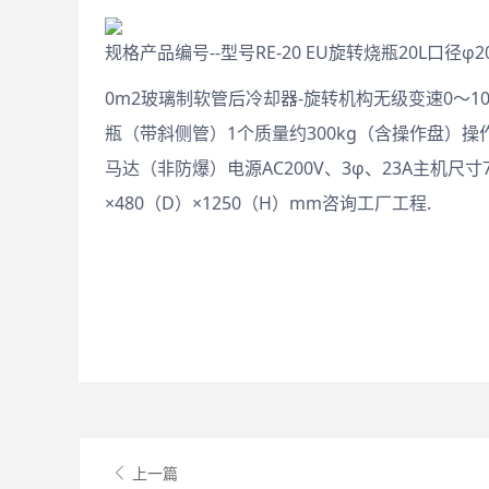
规格产品编号--型号RE-20 EU旋转烧瓶20L口径φ2
0m2玻璃制软管后冷却器-旋转机构无级变速0～100r
瓶（带斜侧管）1个质量约300kg（含操作盘）
马达（非防爆）电源AC200V、3φ、23A主机尺寸7
×480（D）×1250（H）mm咨询工厂工程.
上一篇