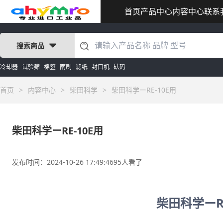
首页
产品中心
内容中心
联系
搜索商品
冷却器
试验筛
棉签
雨刷
滤纸
封口机
砝码
首页
>
内容中心
>
柴田科学
>
柴田科学ーRE-10E用
柴田科学ーRE-10E用
发布时间：2024-10-26 17:49:46
95人看了
柴田科学ーRE