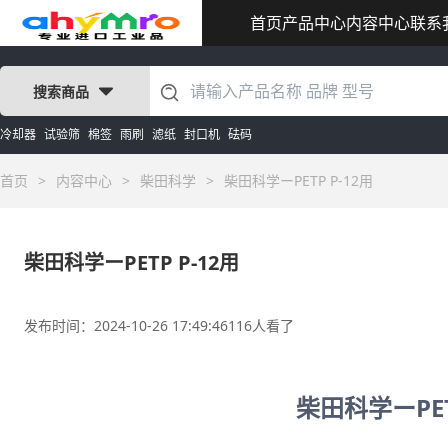
首页
产品中心
内容中心
联系
搜索商品
冷却器
试验筛
棉签
雨刷
滤纸
封口机
砝码
首页
>
内容中心
>
柴田科学
>
柴田科学ーPETP P-12用
柴田科学ーPETP P-12用
发布时间：2024-10-26 17:49:46
116人看了
柴田科学ーPET