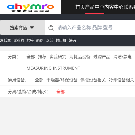
首页
产品中心
内容中心
联系
搜索商品
冷却器
试验筛
棉签
雨刷
滤纸
封口机
砝码
分类：
全部
推荐
实验研究
消耗品设备
过滤产品
清洁/静电
MEASURING INSTRUMENT
通用设备：
全部
干燥器/环保设备
供暖设备相关
冷却设备相关
分离/蒸馏/合成/纯水：
全部