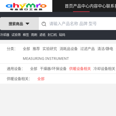
首页
产品中心
内容中心
联系
搜索商品
冷却器
试验筛
棉签
雨刷
滤纸
封口机
砝码
分类：
全部
推荐
实验研究
消耗品设备
过滤产品
清洁/静电
MEASURING INSTRUMENT
通用设备：
全部
干燥器/环保设备
供暖设备相关
冷却设备相关
供暖设备相关：
全部