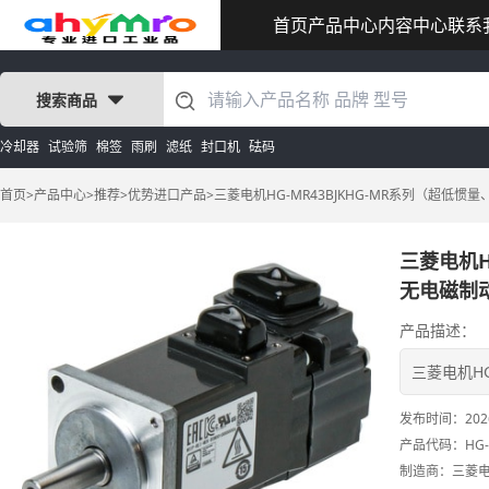
首页
产品中心
内容中心
联系
搜索商品
冷却器
试验筛
棉签
雨刷
滤纸
封口机
砝码
首页
>
产品中心
>
推荐
>
优势进口产品
>
三菱电机HG-MR43BJKHG-MR系列（超低
三菱电机H
无电磁制
产品描述：
三菱电机H
发布时间：
202
产品代码：
HG-
制造商：
三菱